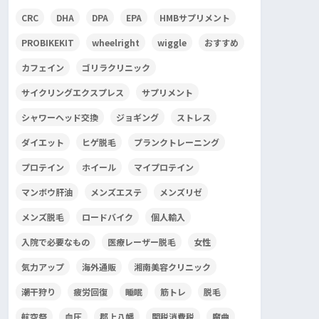
CRC
DHA
DPA
EPA
HMBサプリメント
PROBIKEKIT
wheelright
wiggle
おすすめ
カフェイン
ゴリラクリニック
サイクリングエクスプレス
サプリメント
シャワーヘッド交換
ジョギング
ストレス
ダイエット
ヒゲ脱毛
プランクトレーニング
プロテイン
ホイール
マイプロテイン
マンボウ肝油
メンズエステ
メンズリゼ
メンズ脱毛
ロードバイク
個人輸入
入院で必要なもの
医療レーザー脱毛
女性
気力アップ
海外通販
湘南美容クリニック
潮干狩り
疲労回復
睡眠
筋トレ
脱毛
航空祭
血圧
郡上八幡
関税消費税
魔曲