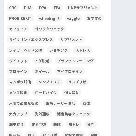
CRC
DHA
DPA
EPA
HMBサプリメント
PROBIKEKIT
wheelright
wiggle
おすすめ
カフェイン
ゴリラクリニック
サイクリングエクスプレス
サプリメント
シャワーヘッド交換
ジョギング
ストレス
ダイエット
ヒゲ脱毛
プランクトレーニング
プロテイン
ホイール
マイプロテイン
マンボウ肝油
メンズエステ
メンズリゼ
メンズ脱毛
ロードバイク
個人輸入
入院で必要なもの
医療レーザー脱毛
女性
気力アップ
海外通販
湘南美容クリニック
潮干狩り
疲労回復
睡眠
筋トレ
脱毛
航空祭
血圧
郡上八幡
関税消費税
魔曲