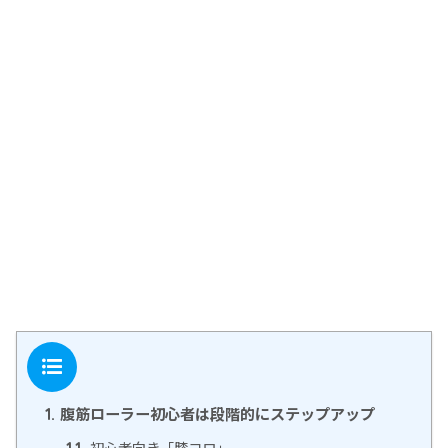
目次
腹筋ローラー初心者は段階的にステップアップ
1.
初心者向き「膝コロ」
1.1.